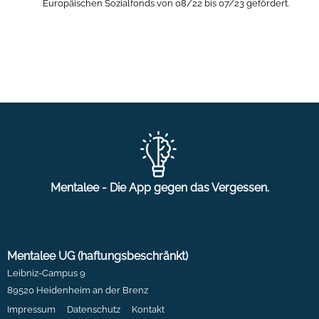
Europäischen Sozialfonds von 08/22 bis 07/23 gefördert.
Mentalee - Die App gegen das Vergessen.
Mentalee UG (haftungsbeschränkt)
Leibniz-Campus 9
89520 Heidenheim an der Brenz
Impressum
Datenschutz
Kontakt
Navigation