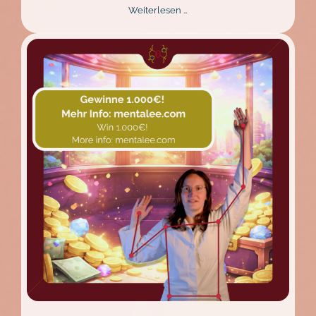
Neues
Weiterlesen …
Design,
besseres
Erlebnis:
Der
Mentalee
Website
Relaunch