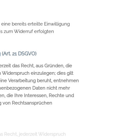
ine bereits erteilte Einwilligung
bis zum Widerruf erfolgten
(Art. 21 DSGVO)
erzeit das Recht, aus Gründen, die
Widerspruch einzulegen; dies gilt
 eine Verarbeitung beruht, entnehmen
sonenbezogenen Daten nicht mehr
n, die Ihre Interessen, Rechte und
ng von Rechtsansprüchen
 Recht, jederzeit Widerspruch
nzulegen; dies gilt auch für das
n Ihre personenbezogenen Daten
2 DSGVO).