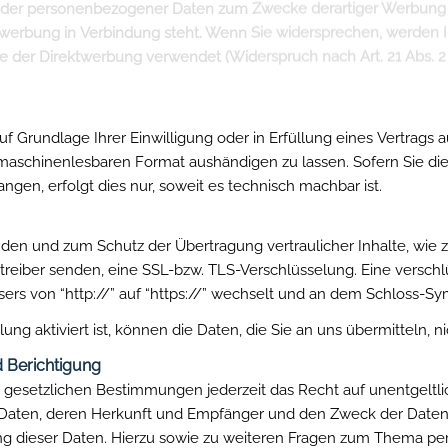
gen Aufsichtsbehörde
SGVO steht den Betroffenen ein Beschwerderecht bei einer Aufs
fenthalts, ihres Arbeitsplatzes oder des Orts des mutmaßlichen 
erwaltungsrechtlicher oder gerichtlicher Rechtsbehelfe.
uf Grundlage Ihrer Einwilligung oder in Erfüllung eines Vertrags a
 maschinenlesbaren Format aushändigen zu lassen. Sofern Sie di
ngen, erfolgt dies nur, soweit es technisch machbar ist.
ünden und zum Schutz der Übertragung vertraulicher Inhalte, wie
etreiber senden, eine SSL-bzw. TLS-Verschlüsselung. Eine versch
sers von “http://” auf “https://” wechselt und an dem Schloss-Sym
ng aktiviert ist, können die Daten, die Sie an uns übermitteln, n
 Berichtigung
gesetzlichen Bestimmungen jederzeit das Recht auf unentgeltli
aten, deren Herkunft und Empfänger und den Zweck der Datenve
ng dieser Daten. Hierzu sowie zu weiteren Fragen zum Thema 