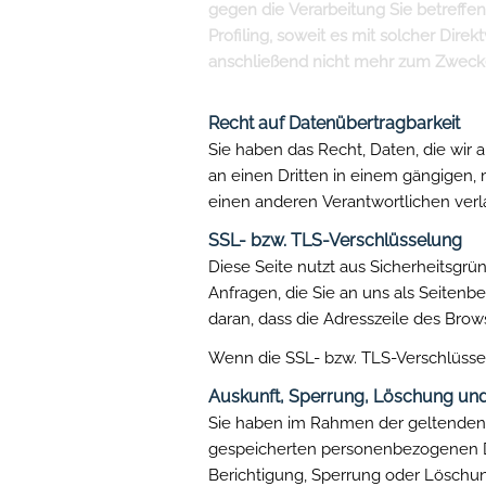
Beschwerderecht bei der zuständi
Im Falle von Verstößen gegen die D
Mitgliedstaat ihres gewöhnlichen Au
besteht unbeschadet anderweitiger v
Recht auf Datenübertragbarkeit
Sie haben das Recht, Daten, die wir a
an einen Dritten in einem gängigen,
einen anderen Verantwortlichen verla
SSL- bzw. TLS-Verschlüsselung
Diese Seite nutzt aus Sicherheitsgr
Anfragen, die Sie an uns als Seitenb
daran, dass die Adresszeile des Brow
Wenn die SSL- bzw. TLS-Verschlüsselu
Auskunft, Sperrung, Löschung und
Sie haben im Rahmen der geltenden 
gespeicherten personenbezogenen D
Berichtigung, Sperrung oder Löschu