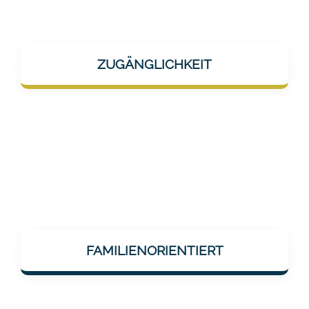
Mentalee-Produkte sollen im Alltag helfen –
z.B. in kurzen Pausen, zuhause oder
ZUGÄNGLICHKEIT
unterwegs. Kein Overload, sondern Hilfe „on
thego“.
Mentalee berücksichtigt, wie
neuronale/kognitive Einschränkungen das
FAMILIENORIENTIERT
Leben von Angehörigen und Betroffenen
verändert – und bietet Angebote, die ins
Familienleben integrierbar sind.