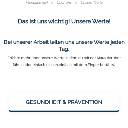
Mentalee (de)
Über Uns
Unsere Werte
Das ist uns wichtig! Unsere Werte!
Bei unserer Arbeit leiten uns unsere Werte jeden
Tag.
Erfahre mehr über unsere Werte in dem du mit der Maus darüber
fährst oder einfach diesen einfach mit dem Finger berührst.
Mentalee möchte Menschen dabei
unterstützen, geistig fit zu bleiben –
GESUNDHEIT & PRÄVENTION
besonders mit Blick auf Demenzprävention.
Gesundheit wird dabei ganzheitlich
betrachtet: Körper & Geist.