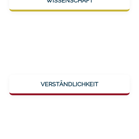
WISSENSCHAFT
Besonders wichtig für die Zielgruppe im
medizinischen Bereich.
Komplexe Themen wie Demenz, KI-
gestütztes Training oder Neuroforschung
VERSTÄNDLICHKEIT
werden einfach und klar erklärt – ohne
Fachbegriffe, ohne Hürden.