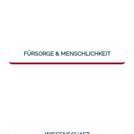
Im Zentrum steht der Mensch. Die Vision
„...wo sich Menschen liebevoll umsorgt
FÜRSORGE & MENSCHLICHKEIT
fühlen“ macht klar: Mentalee will Nähe und
Fürsorge spürbar machen – auch digital.
Alle Angebote beruhen auf
wissenschaftlichen Erkenntnissen.