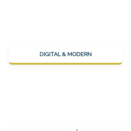
Mentalee ist App-basiert, KI-gestützt und
nutzt moderne Kanäle wie Instagram oder
DIGITAL & MODERN
LinkedIn zur Kommunikation – technisch
upto date, aber menschlich nahbar.
Als Gesundheitsanbieter ist Vertrauen
essenziell. Mentalee verspricht keine