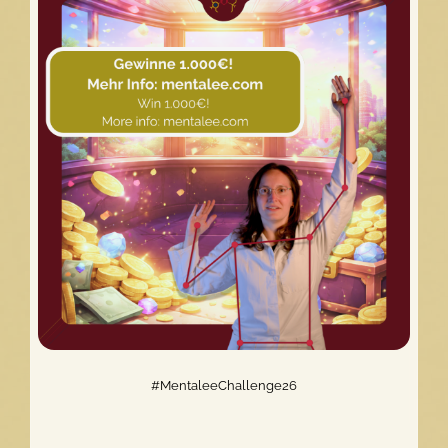
Erlebnis:
Der
Mentalee
Website
Relaunch
#MentaleeChallenge26